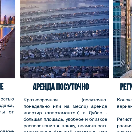
е
аренда посуточно
рег
мостью
Краткосрочная (посуточно,
Консу
дажа,
понедельно или на месяц) аренда
вариан
лы от
квартир (апартаментов) в Дубае -
большая площадь, удобное и близкое
Реги
расположение к пляжу, возможность
раз
родаже