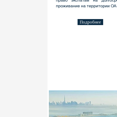
право экспатам на долгоср
проживание на территории О
Подробнее