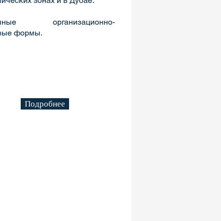
ических зонах и в Дубае.
ичные организационно-
вые формы.
Подробнее