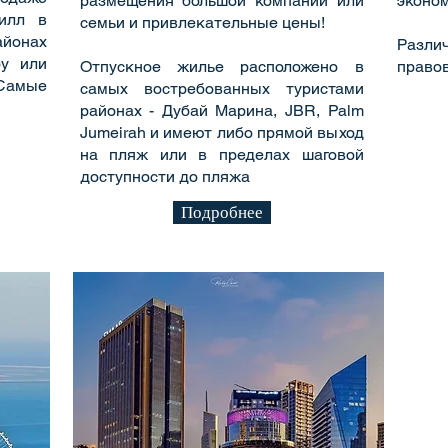
размещения большой компании или
эконом
вилл в
семьи и привлекательные цены!
айонах
Разл
ру или
Отпускное жилье расположено в
право
Самые
самых востребованных туристами
районах - Дубай Марина, JBR, Palm
Jumeirah и имеют либо прямой выход
на пляж или в пределах шаговой
доступности до пляжа
Подробнее