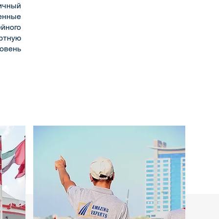
чный
енные
ного
ртную
овень