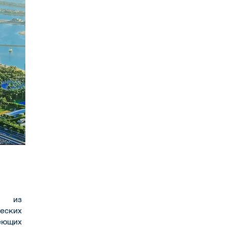
м из
ских
ющих