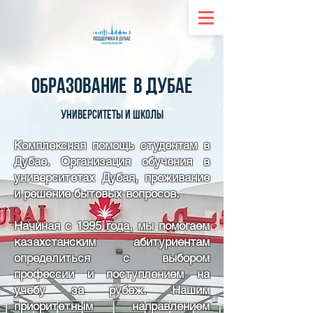
ОБРАЗОВАНИЕ В ДУБАЕ
Университеты и школы
Комплексная помощь студентам в
Дубае. Организация обучения в
университетах Дубая, проживание
и решение бытовых вопросов.
Начиная с 1995 года, мы помогаем
казахстанским абитуриентам
определиться с выбором
профессии и поступлением на
учебу за рубеж. Нашим
приоритетным направлением