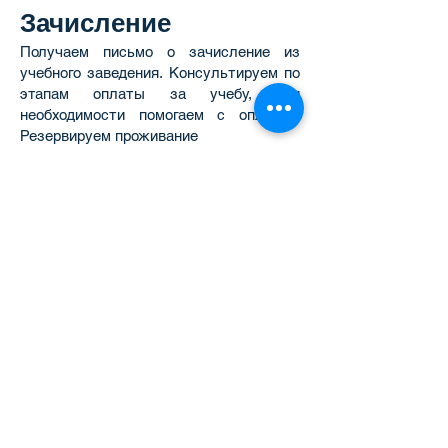
Зачисление
Получаем письмо о зачисление из
учебного заведения. Консультируем по
этапам оплаты за учебу, при
необходимости помогаем с оплатой.
Резервируем проживание
Получение визы
Собираем и подаем документы на визу.
Если для получение визы необходимо
личное присутствие, готовим к
интервью. Если требуется, записываем
на прохождение медицинского осмотра.
Отслеживаем этапы рассмотрения
визы посольством, при необходимости
ведем переписку с консульским
отделом. После получения визы
обсуждаем перелет, трансфер. На
финальном этапе проводим беседу
перед отлетом.