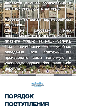
является высшее образование в
сильных университетах мира.
Работаем по ценам партнеров, без
надбавок
Мы не работаем через
посредников, а это значит, что вы
платите только за наши услуги.
При зачислении в учебное
заведение все платежи вы
производите сами напрямую в
учебное заведения, без каких либо
переплат.
ПОРЯДОК
ПОСТУПЛЕНИЯ